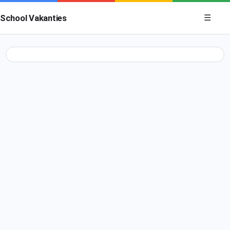
Menu op
School Vakanties
☰