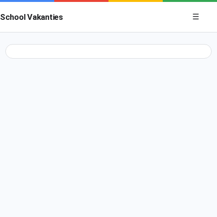
Menu op
School Vakanties
☰