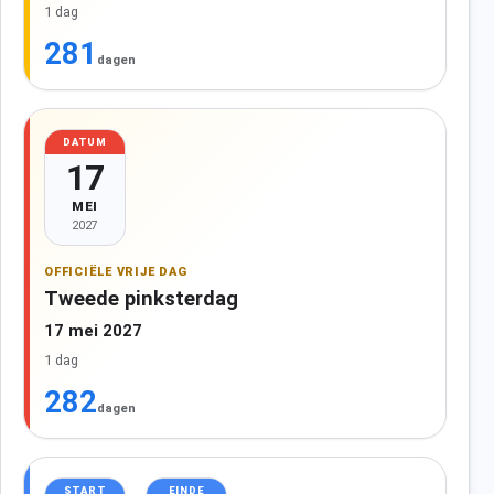
1 dag
281
dagen
DATUM
17
MEI
2027
OFFICIËLE VRIJE DAG
Tweede pinksterdag
17 mei 2027
1 dag
282
dagen
START
EINDE