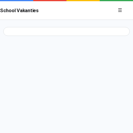
Menu op
School Vakanties
☰