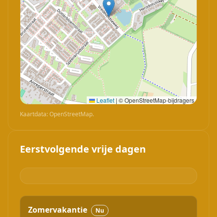
Leaflet
|
© OpenStreetMap-bijdragers
Kaartdata: OpenStreetMap.
Eerstvolgende vrije dagen
Zomervakantie
Nu