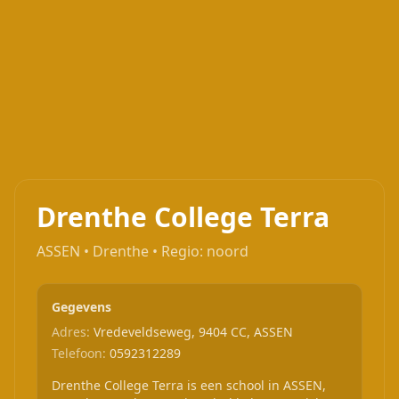
Drenthe College Terra
ASSEN • Drenthe • Regio: noord
Gegevens
Adres:
Vredeveldseweg, 9404 CC, ASSEN
Telefoon:
0592312289
Drenthe College Terra is een school in ASSEN,