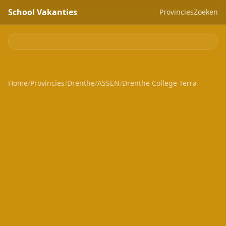
School Vakanties
Provincies
Zoeken
Home
/
Provincies
/
Drenthe
/
ASSEN
/
Drenthe College Terra