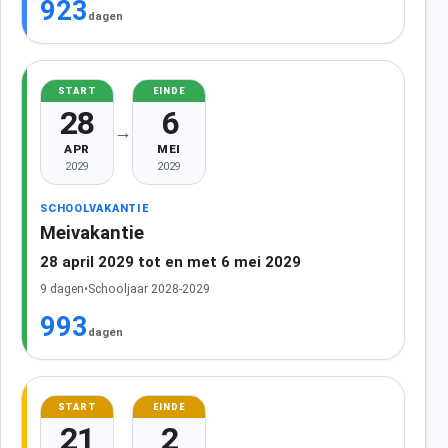
923
dagen
START
EINDE
28
6
→
APR
MEI
2029
2029
SCHOOLVAKANTIE
Meivakantie
28 april 2029 tot en met 6 mei 2029
9 dagen
•
Schooljaar 2028-2029
993
dagen
START
EINDE
21
2
→