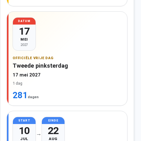
DATUM
17
MEI
2027
OFFICIËLE VRIJE DAG
Tweede pinksterdag
17 mei 2027
1 dag
281
dagen
START
EINDE
10
22
→
JUL
AUG