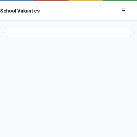
Menu op
School Vakanties
☰