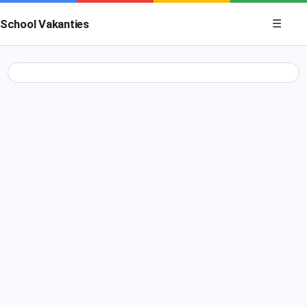
Menu op
School Vakanties
☰