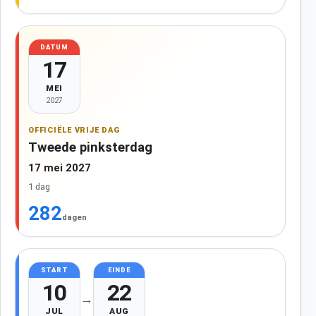
DATUM
17
MEI
2027
OFFICIËLE VRIJE DAG
Tweede pinksterdag
17 mei 2027
1 dag
282
dagen
START
EINDE
10
22
→
JUL
AUG