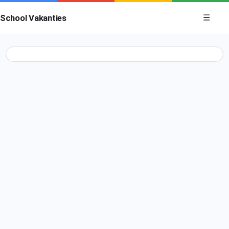
Menu op
School Vakanties
☰