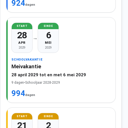
924
dagen
START
EINDE
28
6
→
APR
MEI
2029
2029
SCHOOLVAKANTIE
Meivakantie
28 april 2029 tot en met 6 mei 2029
9 dagen
•
Schooljaar 2028-2029
994
dagen
START
EINDE
21
2
→