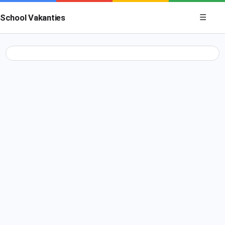
Menu op
School Vakanties
☰