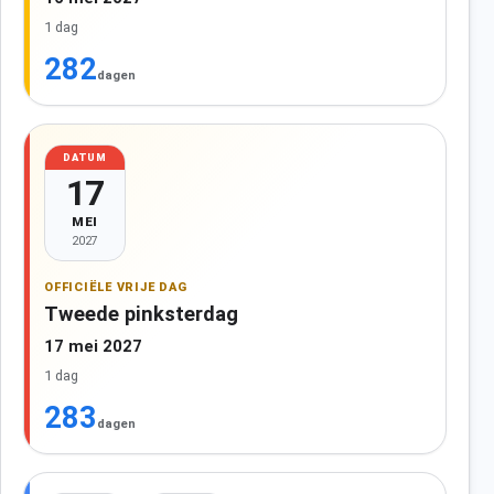
1 dag
282
dagen
DATUM
17
MEI
2027
OFFICIËLE VRIJE DAG
Tweede pinksterdag
17 mei 2027
1 dag
283
dagen