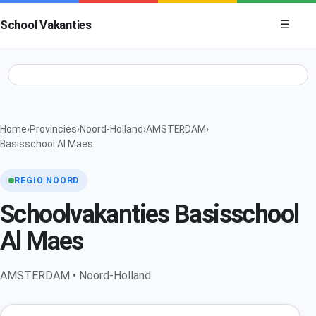
Menu op
School Vakanties
☰
Home
›
Provincies
›
Noord-Holland
›
AMSTERDAM
›
Basisschool Al Maes
REGIO NOORD
Schoolvakanties Basisschool
Al Maes
AMSTERDAM • Noord-Holland