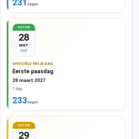
231
dagen
DATUM
28
MRT
2027
OFFICIËLE VRIJE DAG
Eerste paasdag
28 maart 2027
1 dag
233
dagen
DATUM
29