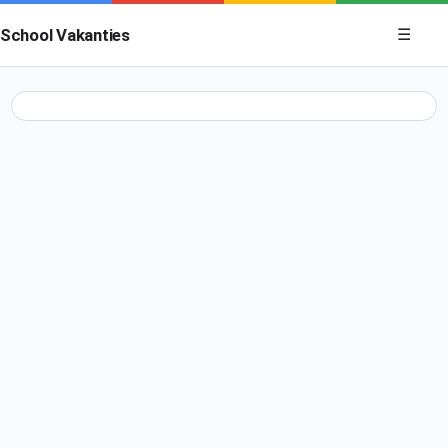
Menu op
School Vakanties
☰