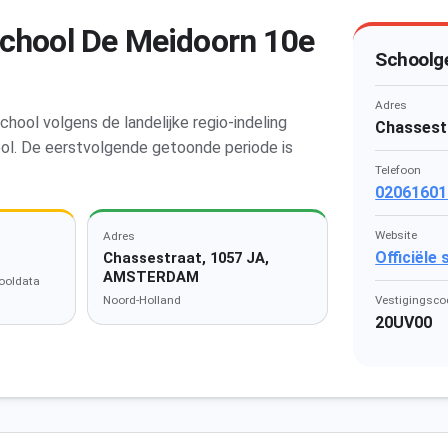
school De Meidoorn 10e
Schoolg
Adres
ool volgens de landelijke regio-indeling
Chassest
ool. De eerstvolgende getoonde periode is
Telefoon
02061601
Website
Adres
Officiële
Chassestraat, 1057 JA,
AMSTERDAM
ooldata
Noord-Holland
Vestigingsco
20UV00