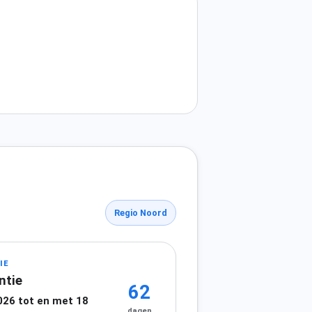
Regio Noord
IE
ntie
62
026 tot en met 18
dagen