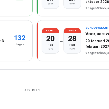
OKT
OKT
oktober 2026
2026
2026
9 dagen
•
Schoolja
SCHOOLVAKANT
START
EINDE
Voorjaarsv
20
28
132
→
 3
20 februari 
dagen
FEB
FEB
februari 202
2027
2027
9 dagen
•
Schoolja
ADVERTENTIE