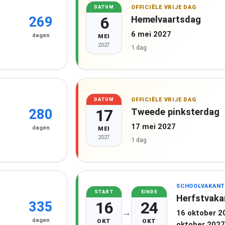
OFFICIËLE VRIJE DAG
DATUM
6
Hemelvaartsdag
269
6 mei 2027
dagen
MEI
2027
1 dag
OFFICIËLE VRIJE DAG
DATUM
17
Tweede pinksterdag
280
17 mei 2027
dagen
MEI
2027
1 dag
SCHOOLVAKANT
START
EINDE
Herfstvaka
16
24
335
→
16 oktober 2
dagen
OKT
OKT
oktober 2027