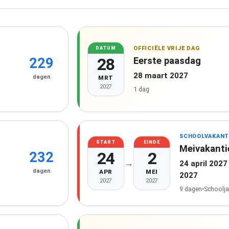
OFFICIËLE VRIJE DAG
DATUM
28
Eerste paasdag
229
28 maart 2027
dagen
MRT
2027
1 dag
SCHOOLVAKANT
START
EINDE
Meivakanti
24
2
232
→
24 april 2027
dagen
APR
MEI
2027
2027
2027
9 dagen
•
Schoolja