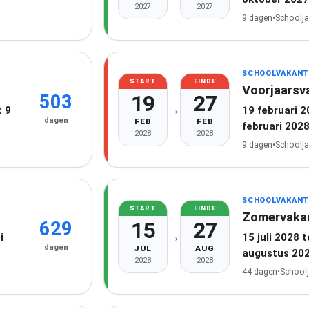
2027
2027
9 dagen
•
Schoolja
SCHOOLVAKANT
START
EINDE
Voorjaarsv
19
27
503
→
 9
19 februari 
dagen
FEB
FEB
februari 202
2028
2028
9 dagen
•
Schoolja
SCHOOLVAKANT
START
EINDE
Zomervaka
15
27
629
→
i
15 juli 2028 
dagen
JUL
AUG
augustus 20
2028
2028
44 dagen
•
School