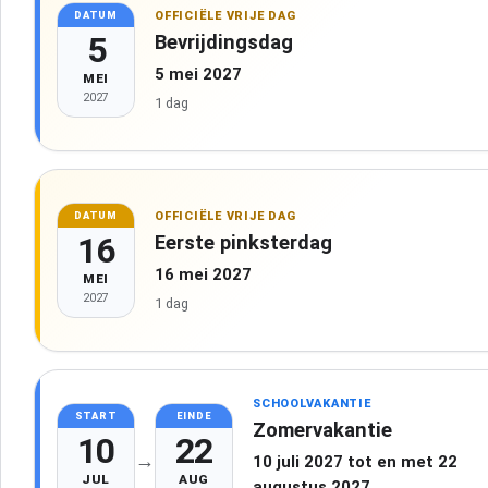
OFFICIËLE VRIJE DAG
DATUM
5
Bevrijdingsdag
5 mei 2027
MEI
2027
1 dag
OFFICIËLE VRIJE DAG
DATUM
16
Eerste pinksterdag
16 mei 2027
MEI
2027
1 dag
SCHOOLVAKANTIE
START
EINDE
Zomervakantie
10
22
→
10 juli 2027 tot en met 22
JUL
AUG
augustus 2027