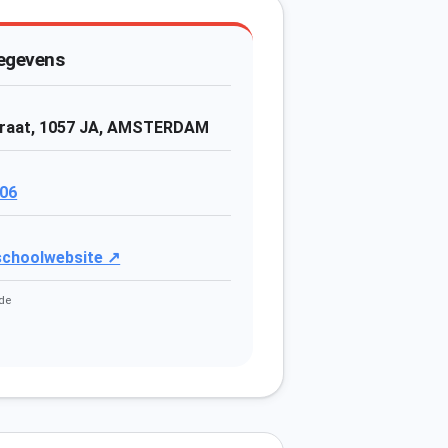
egevens
raat, 1057 JA, AMSTERDAM
06
 schoolwebsite ↗
de