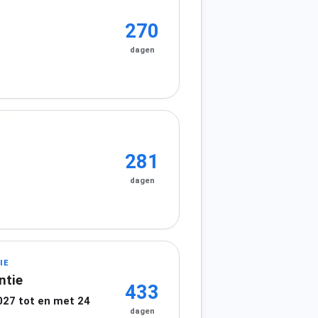
270
dagen
281
dagen
IE
ntie
433
027 tot en met 24
dagen