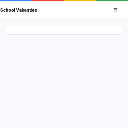
Menu op
School Vakanties
☰