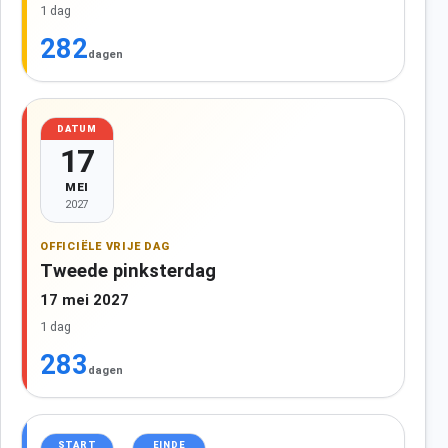
1 dag
282
dagen
DATUM
17
MEI
2027
OFFICIËLE VRIJE DAG
Tweede pinksterdag
17 mei 2027
1 dag
283
dagen
START
EINDE