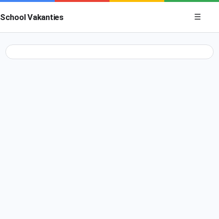
Menu op
School Vakanties
☰