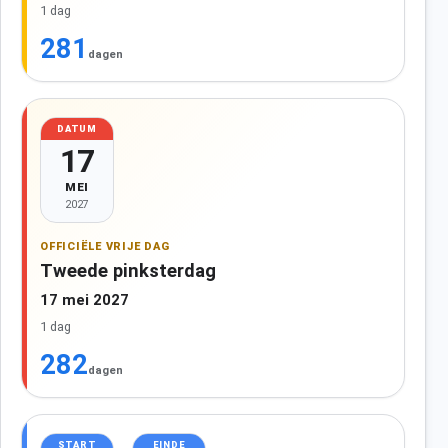
1 dag
281
dagen
DATUM
17
MEI
2027
OFFICIËLE VRIJE DAG
Tweede pinksterdag
17 mei 2027
1 dag
282
dagen
START
EINDE