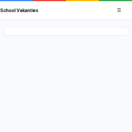
Menu op
School Vakanties
☰