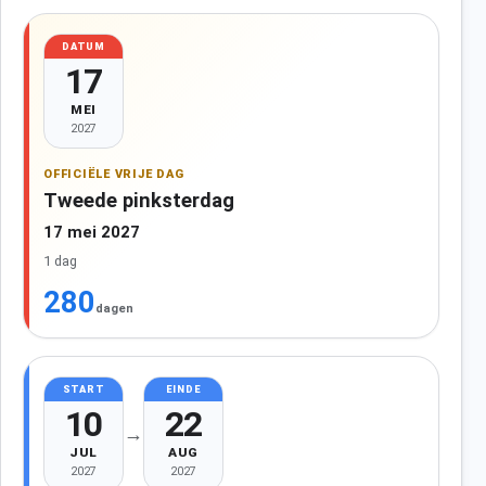
DATUM
17
MEI
2027
OFFICIËLE VRIJE DAG
Tweede pinksterdag
17 mei 2027
1 dag
280
dagen
START
EINDE
10
22
→
JUL
AUG
2027
2027