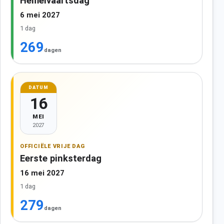
Hemelvaartsdag
6 mei 2027
1 dag
269
dagen
DATUM
16
MEI
2027
OFFICIËLE VRIJE DAG
Eerste pinksterdag
16 mei 2027
1 dag
279
dagen