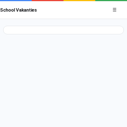
Menu op
School Vakanties
☰