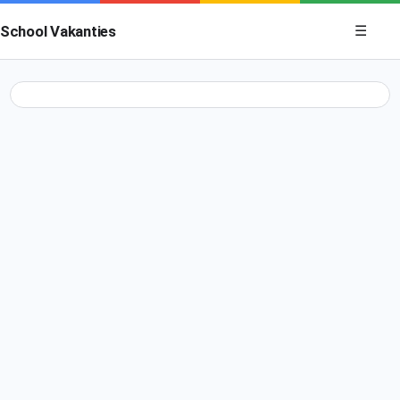
Menu op
School Vakanties
☰