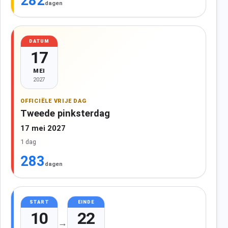
282
dagen
DATUM
17
MEI
2027
OFFICIËLE VRIJE DAG
Tweede pinksterdag
17 mei 2027
1 dag
283
dagen
START
EINDE
10
22
→