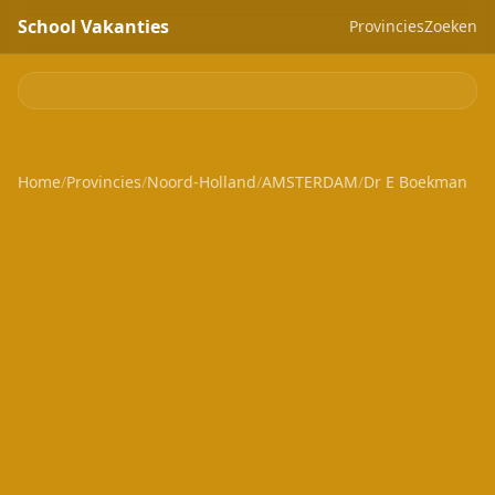
School Vakanties
Provincies
Zoeken
Home
/
Provincies
/
Noord-Holland
/
AMSTERDAM
/
Dr E Boekman