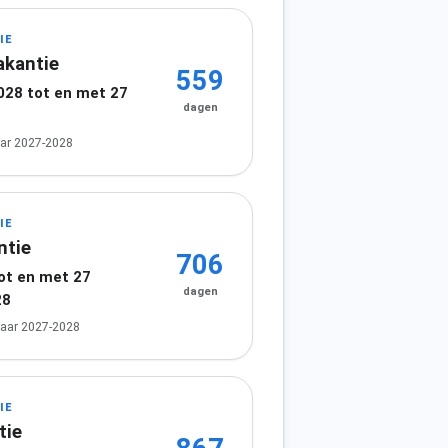
IE
akantie
559
2028 tot en met 27
dagen
8
ar 2027-2028
IE
ntie
706
tot en met 27
dagen
28
jaar 2027-2028
IE
tie