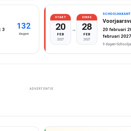
SCHOOLVAKANT
START
EINDE
Voorjaarsv
20
28
132
→
 3
20 februari 
dagen
FEB
FEB
februari 202
2027
2027
9 dagen
•
Schoolja
ADVERTENTIE