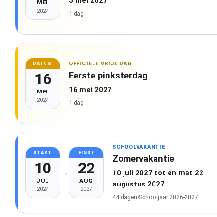
5 mei 2027
MEI
2027
1 dag
OFFICIËLE VRIJE DAG
DATUM
16
Eerste pinksterdag
16 mei 2027
MEI
2027
1 dag
SCHOOLVAKANTIE
START
EINDE
Zomervakantie
10
22
→
10 juli 2027 tot en met 22
JUL
AUG
augustus 2027
2027
2027
44 dagen
•
Schooljaar 2026-2027