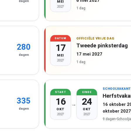
6 mei 2027
dagen
MEI
2027
1 dag
OFFICIËLE VRIJE DAG
DATUM
17
Tweede pinksterdag
280
17 mei 2027
dagen
MEI
2027
1 dag
SCHOOLVAKANT
START
EINDE
Herfstvaka
16
24
335
→
16 oktober 2
dagen
OKT
OKT
oktober 2027
2027
2027
9 dagen
•
Schoolja