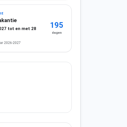
IE
akantie
195
2027 tot en met 28
dagen
7
ar 2026-2027