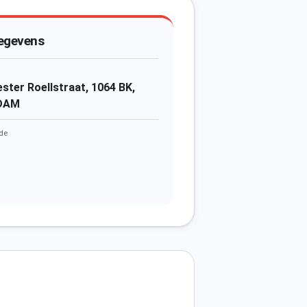
egevens
ter Roellstraat, 1064 BK,
DAM
de