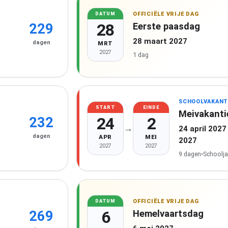
OFFICIËLE VRIJE DAG
DATUM
28
Eerste paasdag
229
28 maart 2027
dagen
MRT
2027
1 dag
SCHOOLVAKANT
START
EINDE
Meivakanti
24
2
232
→
24 april 2027
dagen
APR
MEI
2027
2027
2027
9 dagen
•
Schoolja
OFFICIËLE VRIJE DAG
DATUM
6
Hemelvaartsdag
269