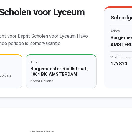
 Scholen voor Lyceum
Schoolg
Adres
zicht voor Esprit Scholen voor Lyceum Havo
Burgemees
e periode is Zomervakantie.
AMSTER
Vestigingsco
Adres
17YS23
Burgemeester Roellstraat,
1064 BK, AMSTERDAM
ooldata
Noord-Holland