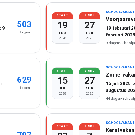
SCHOOLVAKANT
START
EINDE
Voorjaarsv
19
27
503
→
 9
19 februari 
dagen
FEB
FEB
februari 202
2028
2028
9 dagen
•
Schoolja
SCHOOLVAKANT
START
EINDE
Zomervaka
15
27
629
→
i
15 juli 2028 
dagen
JUL
AUG
augustus 20
2028
2028
44 dagen
•
School
SCHOOLVAKANT
START
EINDE
Kerstvakan