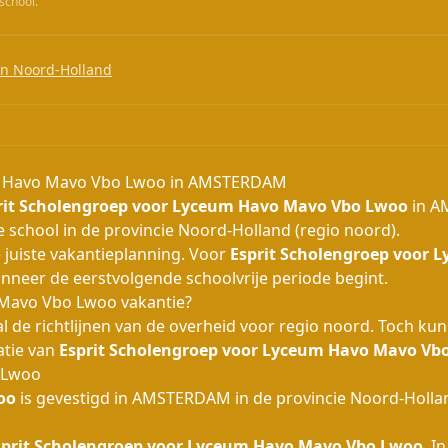
school.
in Noord-Holland
um Havo Mavo Vbo Lwoo in AMSTERDAM
rit Scholengroep voor Lyceum Havo Mavo Vbo Lwoo
in A
e school in de provincie Noord-Holland (regio noord).
 juiste vakantieplanning. Voor
Esprit Scholengroep voor
 wanneer de eerstvolgende schoolvrije periode begint.
 Mavo Vbo Lwoo vakantie?
de richtlijnen van de overheid voor regio noord. Toch ku
atie van
Esprit Scholengroep voor Lyceum Havo Mavo Vb
 Lwoo
oo
is gevestigd in AMSTERDAM in de provincie Noord-Hollan
sprit Scholengroep voor Lyceum Havo Mavo Vbo Lwoo
. I