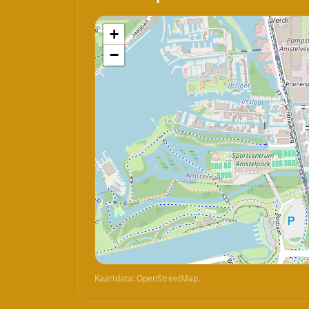
+
−
Kaartdata: OpenStreetMap.