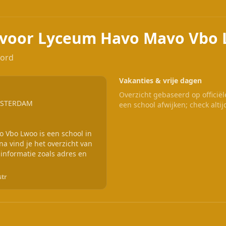
p voor Lyceum Havo Mavo Vbo
oord
Vakanties & vrije dagen
Overzicht gebaseerd op officië
AMSTERDAM
een school afwijken; check altij
 Vbo Lwoo is een school in
 vind je het overzicht van
 informatie zoals adres en
str