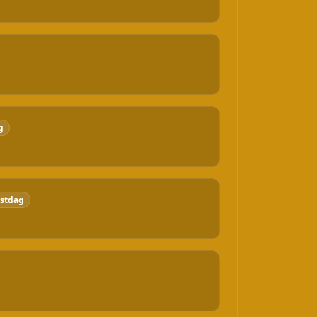
g
stdag