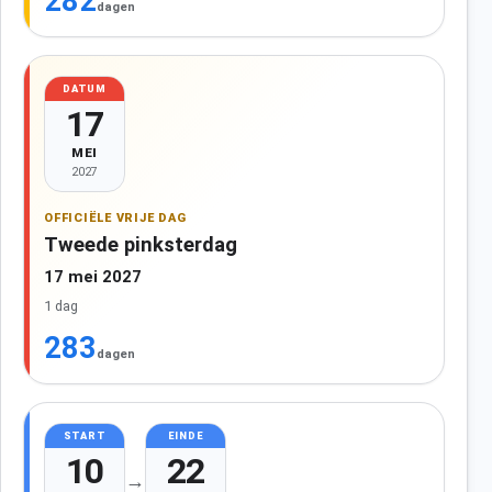
282
dagen
DATUM
17
MEI
2027
OFFICIËLE VRIJE DAG
Tweede pinksterdag
17 mei 2027
1 dag
283
dagen
START
EINDE
10
22
→