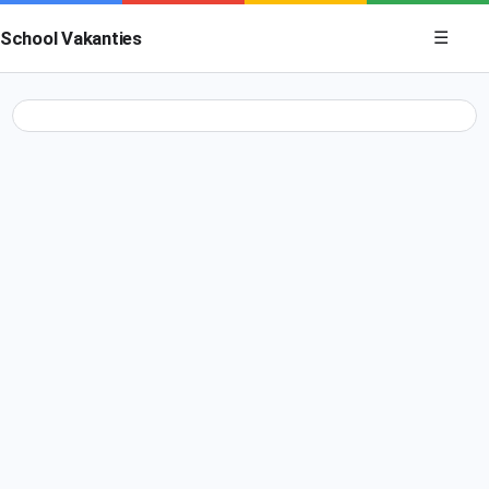
Menu op
School Vakanties
☰