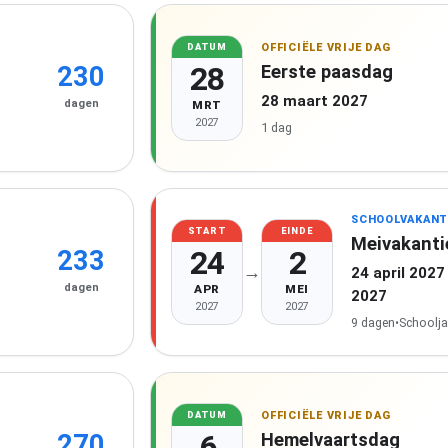
OFFICIËLE VRIJE DAG
DATUM
28
Eerste paasdag
230
28 maart 2027
dagen
MRT
2027
1 dag
SCHOOLVAKANT
START
EINDE
Meivakanti
24
2
233
→
24 april 2027
dagen
APR
MEI
2027
2027
2027
9 dagen
•
Schoolja
OFFICIËLE VRIJE DAG
DATUM
6
Hemelvaartsdag
270