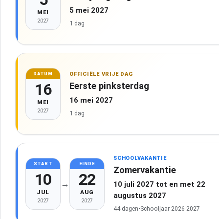
5 mei 2027
MEI
2027
1 dag
OFFICIËLE VRIJE DAG
DATUM
16
Eerste pinksterdag
16 mei 2027
MEI
2027
1 dag
SCHOOLVAKANTIE
START
EINDE
Zomervakantie
10
22
→
10 juli 2027 tot en met 22
JUL
AUG
augustus 2027
2027
2027
44 dagen
•
Schooljaar 2026-2027