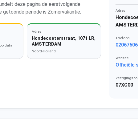
bundelt deze pagina de eerstvolgende
Adres
e getoonde periode is Zomervakantie.
Hondecoet
AMSTER
Adres
Hondecoeterstraat, 1071 LR,
Telefoon
AMSTERDAM
02067606
ooldata
Noord-Holland
Website
Officiële
Vestigingsco
07XC00