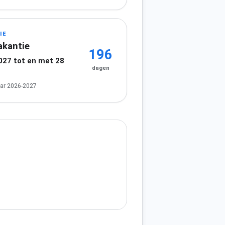
IE
akantie
196
2027 tot en met 28
dagen
7
ar 2026-2027