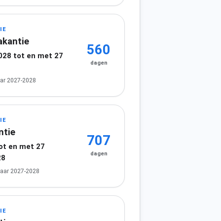
IE
akantie
560
2028 tot en met 27
dagen
8
ar 2027-2028
IE
ntie
707
tot en met 27
dagen
28
jaar 2027-2028
IE