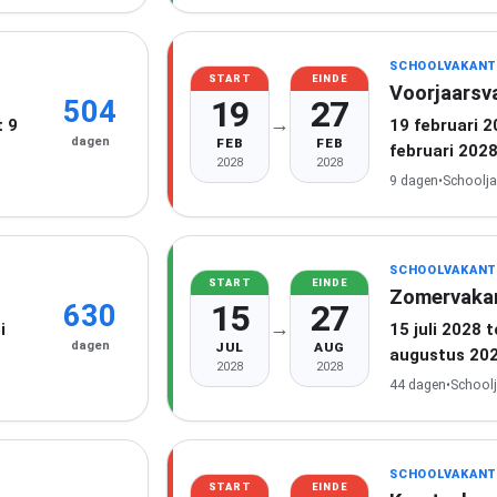
SCHOOLVAKANT
START
EINDE
Voorjaarsv
19
27
504
→
 9
19 februari 
dagen
FEB
FEB
februari 202
2028
2028
9 dagen
•
Schoolja
SCHOOLVAKANT
START
EINDE
Zomervaka
15
27
630
→
i
15 juli 2028 
dagen
JUL
AUG
augustus 20
2028
2028
44 dagen
•
School
SCHOOLVAKANT
START
EINDE