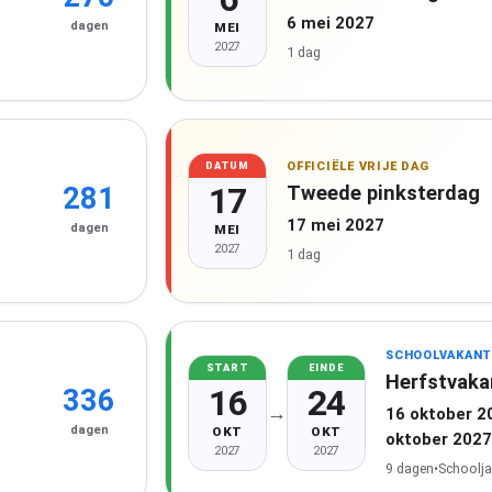
6 mei 2027
dagen
MEI
2027
1 dag
OFFICIËLE VRIJE DAG
DATUM
17
Tweede pinksterdag
281
17 mei 2027
dagen
MEI
2027
1 dag
SCHOOLVAKANT
START
EINDE
Herfstvaka
16
24
336
→
16 oktober 2
dagen
OKT
OKT
oktober 2027
2027
2027
9 dagen
•
Schoolja