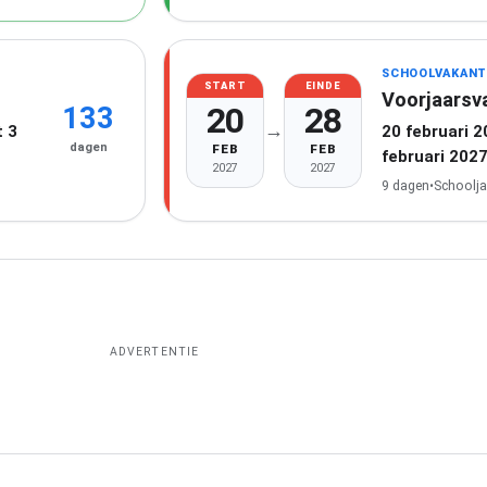
SCHOOLVAKANT
START
EINDE
Voorjaarsv
20
28
133
→
 3
20 februari 
dagen
FEB
FEB
februari 202
2027
2027
9 dagen
•
Schoolja
ADVERTENTIE