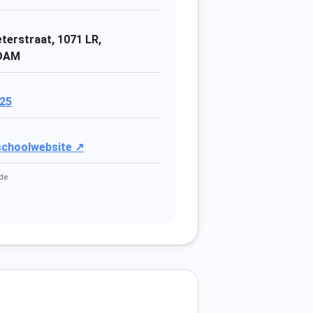
erstraat, 1071 LR,
DAM
25
 schoolwebsite ↗
de