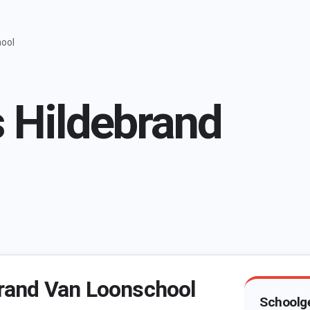
hool
 Hildebrand
brand Van Loonschool
Schoolg