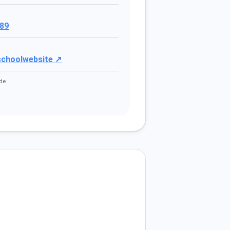
89
 schoolwebsite ↗
de