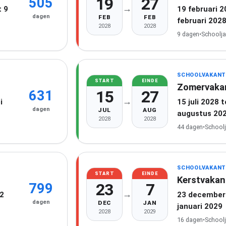
19
27
505
→
 9
19 februari 
dagen
FEB
FEB
februari 202
2028
2028
9 dagen
•
Schoolja
SCHOOLVAKANT
START
EINDE
Zomervaka
15
27
631
→
i
15 juli 2028 
dagen
JUL
AUG
augustus 20
2028
2028
44 dagen
•
School
SCHOOLVAKANT
START
EINDE
Kerstvakan
23
7
799
→
22
23 december 
dagen
DEC
JAN
januari 2029
2028
2029
16 dagen
•
School