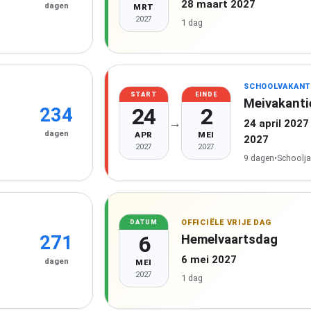
28 maart 2027
dagen
MRT
2027
1 dag
SCHOOLVAKANT
START
EINDE
Meivakanti
24
2
234
→
24 april 2027
dagen
APR
MEI
2027
2027
2027
9 dagen
•
Schoolja
OFFICIËLE VRIJE DAG
DATUM
6
Hemelvaartsdag
271
6 mei 2027
dagen
MEI
2027
1 dag