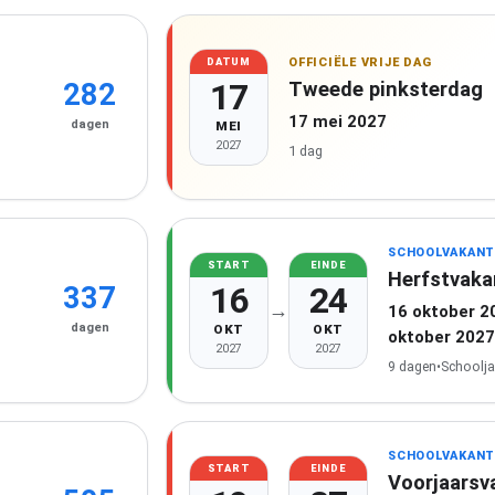
OFFICIËLE VRIJE DAG
DATUM
17
Tweede pinksterdag
282
17 mei 2027
dagen
MEI
2027
1 dag
SCHOOLVAKANT
START
EINDE
Herfstvaka
16
24
337
→
16 oktober 2
dagen
OKT
OKT
oktober 2027
2027
2027
9 dagen
•
Schoolja
SCHOOLVAKANT
START
EINDE
Voorjaarsv