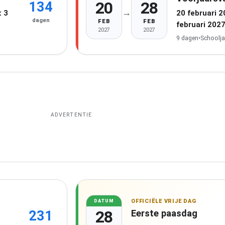
20
28
134
→
 3
20 februari 
dagen
FEB
FEB
februari 202
2027
2027
9 dagen
•
Schoolja
ADVERTENTIE
OFFICIËLE VRIJE DAG
DATUM
28
Eerste paasdag
231