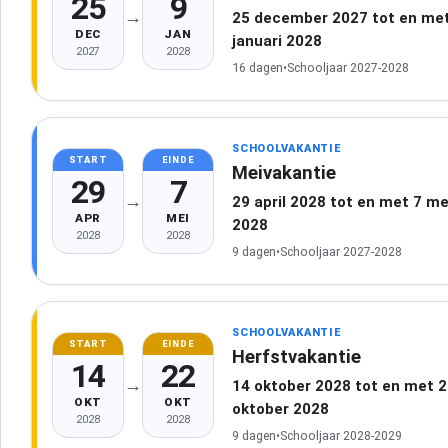
25
9
→
25 december 2027 tot en met
DEC
JAN
januari 2028
2027
2028
16 dagen
•
Schooljaar 2027-2028
SCHOOLVAKANTIE
START
EINDE
Meivakantie
29
7
→
29 april 2028 tot en met 7 me
APR
MEI
2028
2028
2028
9 dagen
•
Schooljaar 2027-2028
SCHOOLVAKANTIE
START
EINDE
Herfstvakantie
14
22
→
14 oktober 2028 tot en met 
OKT
OKT
oktober 2028
2028
2028
9 dagen
•
Schooljaar 2028-2029