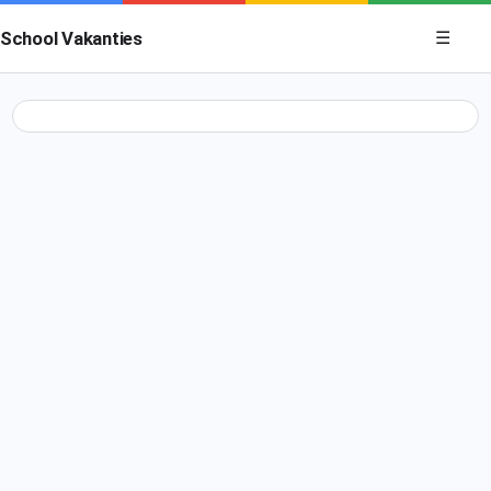
Menu op
School Vakanties
☰