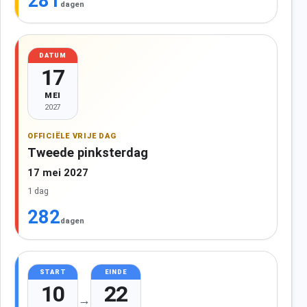
281
dagen
DATUM
17
MEI
2027
OFFICIËLE VRIJE DAG
Tweede pinksterdag
17 mei 2027
1 dag
282
dagen
START
EINDE
10
22
→