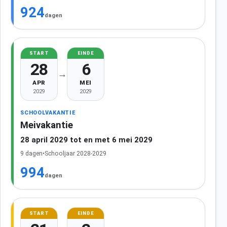
924
dagen
START
EINDE
28
6
→
APR
MEI
2029
2029
SCHOOLVAKANTIE
Meivakantie
28 april 2029 tot en met 6 mei 2029
9 dagen
•
Schooljaar 2028-2029
994
dagen
START
EINDE