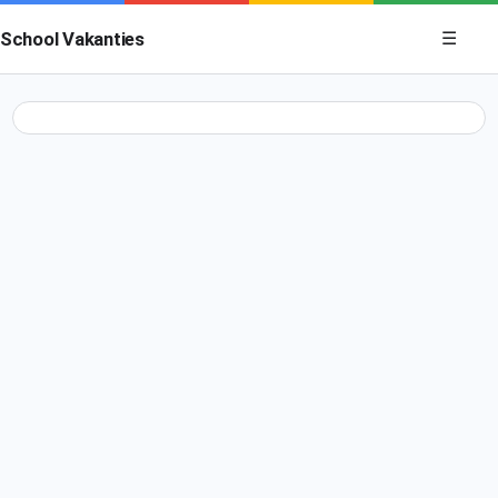
Menu op
School Vakanties
☰