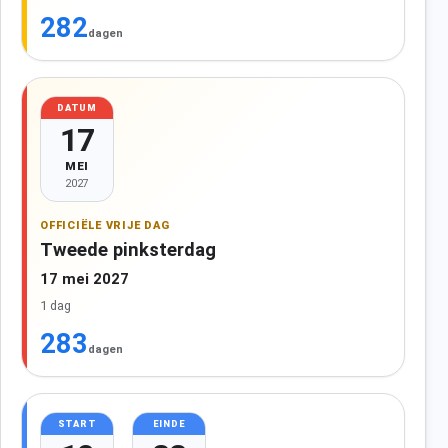
282
dagen
DATUM
17
MEI
2027
OFFICIËLE VRIJE DAG
Tweede pinksterdag
17 mei 2027
1 dag
283
dagen
START
EINDE