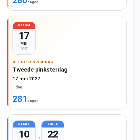
280
dagen
DATUM
17
MEI
2027
OFFICIËLE VRIJE DAG
Tweede pinksterdag
17 mei 2027
1 dag
281
dagen
START
EINDE
10
22
→