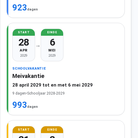
923
dagen
START
EINDE
28
6
→
APR
MEI
2029
2029
SCHOOLVAKANTIE
Meivakantie
28 april 2029 tot en met 6 mei 2029
9 dagen
•
Schooljaar 2028-2029
993
dagen
START
EINDE