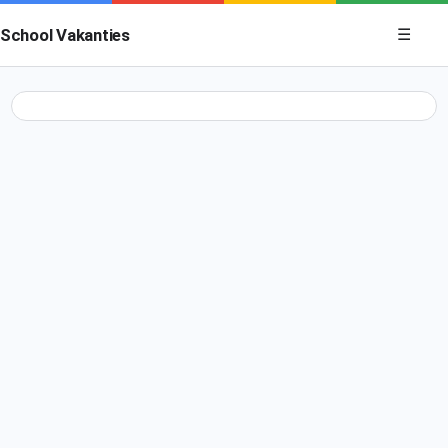
Menu op
School Vakanties
☰