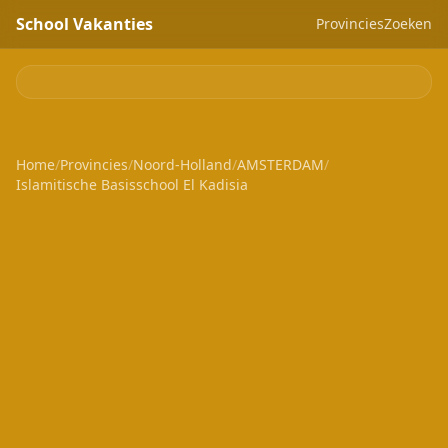
School Vakanties
Provincies
Zoeken
Home
/
Provincies
/
Noord-Holland
/
AMSTERDAM
/
Islamitische Basisschool El Kadisia