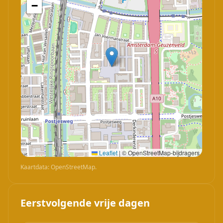
−
Leaflet
|
© OpenStreetMap-bijdragers
Kaartdata: OpenStreetMap.
Eerstvolgende vrije dagen