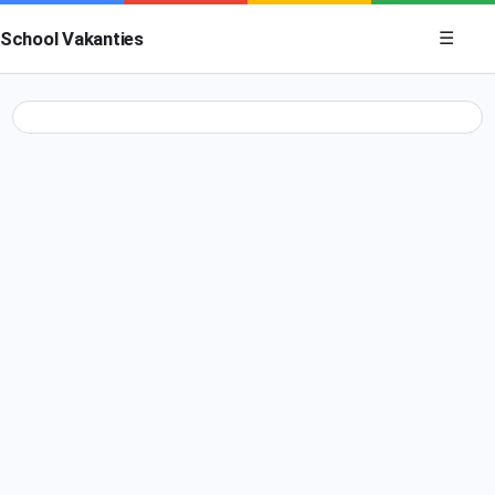
Menu op
School Vakanties
☰