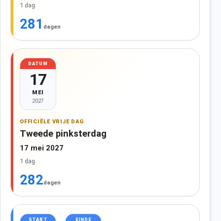
1 dag
281
dagen
DATUM
17
MEI
2027
OFFICIËLE VRIJE DAG
Tweede pinksterdag
17 mei 2027
1 dag
282
dagen
START
EINDE