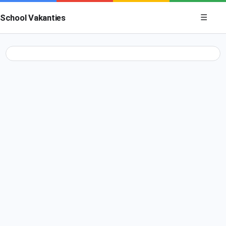
Menu op
School Vakanties
☰