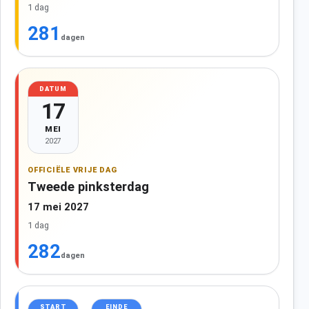
1 dag
281
dagen
DATUM
17
MEI
2027
OFFICIËLE VRIJE DAG
Tweede pinksterdag
17 mei 2027
1 dag
282
dagen
START
EINDE