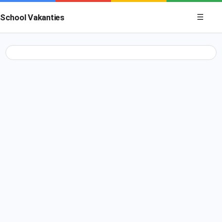
Menu op
School Vakanties
☰