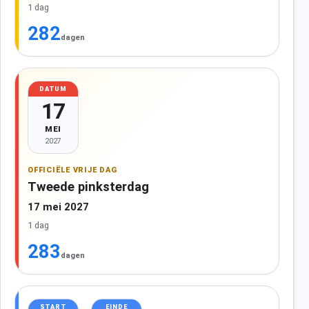
1 dag
282
dagen
DATUM
17
MEI
2027
OFFICIËLE VRIJE DAG
Tweede pinksterdag
17 mei 2027
1 dag
283
dagen
START
EINDE