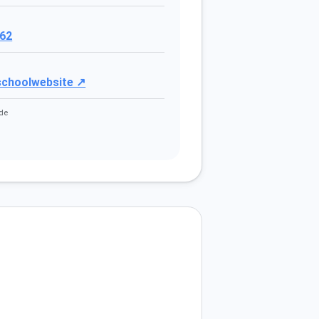
62
 schoolwebsite ↗
de