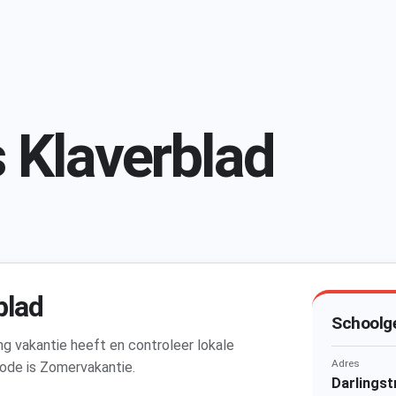
 Klaverblad
blad
Schoolg
ing vakantie heeft en controleer lokale
Adres
ode is Zomervakantie.
Darlings