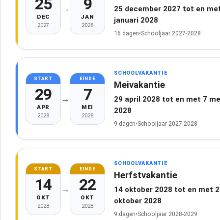
25
9
→
25 december 2027 tot en met
DEC
JAN
januari 2028
2027
2028
16 dagen
•
Schooljaar 2027-2028
SCHOOLVAKANTIE
START
EINDE
Meivakantie
29
7
→
29 april 2028 tot en met 7 me
APR
MEI
2028
2028
2028
9 dagen
•
Schooljaar 2027-2028
SCHOOLVAKANTIE
START
EINDE
Herfstvakantie
14
22
→
14 oktober 2028 tot en met 
OKT
OKT
oktober 2028
2028
2028
9 dagen
•
Schooljaar 2028-2029