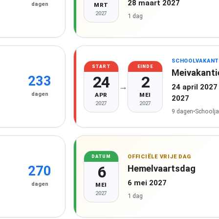
28 maart 2027
dagen
MRT
2027
1 dag
SCHOOLVAKANT
START
EINDE
Meivakanti
24
2
233
→
24 april 2027
dagen
APR
MEI
2027
2027
2027
9 dagen
•
Schoolja
OFFICIËLE VRIJE DAG
DATUM
6
Hemelvaartsdag
270
6 mei 2027
dagen
MEI
2027
1 dag