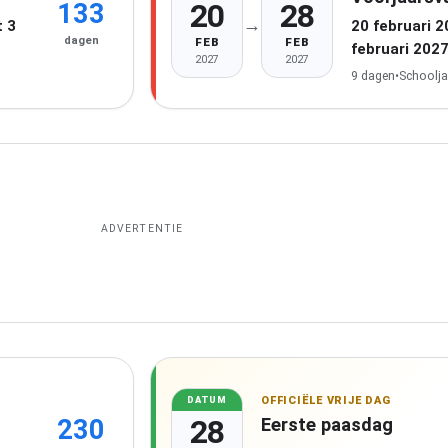
20
28
133
→
 3
20 februari 
dagen
FEB
FEB
februari 202
2027
2027
9 dagen
•
Schoolja
ADVERTENTIE
OFFICIËLE VRIJE DAG
DATUM
28
Eerste paasdag
230