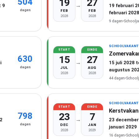
19
27
504
→
 9
19 februari 
dagen
FEB
FEB
februari 202
2028
2028
9 dagen
•
Schoolja
SCHOOLVAKANT
START
EINDE
Zomervaka
15
27
630
→
i
15 juli 2028 
dagen
JUL
AUG
augustus 20
2028
2028
44 dagen
•
School
SCHOOLVAKANT
START
EINDE
Kerstvakan
23
7
798
→
22
23 december 
dagen
DEC
JAN
januari 2029
2028
2029
16 dagen
•
School