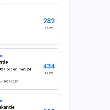
282
dagen
IE
ntie
434
027 tot en met 24
dagen
ar 2027-2028
IE
akantie