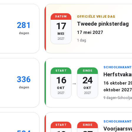
OFFICIËLE VRIJE DAG
DATUM
17
Tweede pinksterdag
281
17 mei 2027
dagen
MEI
2027
1 dag
SCHOOLVAKANT
START
EINDE
Herfstvaka
16
24
336
→
16 oktober 2
dagen
OKT
OKT
oktober 2027
2027
2027
9 dagen
•
Schoolja
SCHOOLVAKANT
START
EINDE
Voorjaarsv