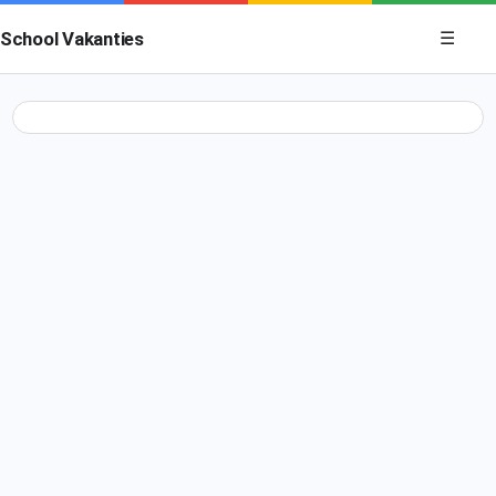
Menu op
School Vakanties
☰