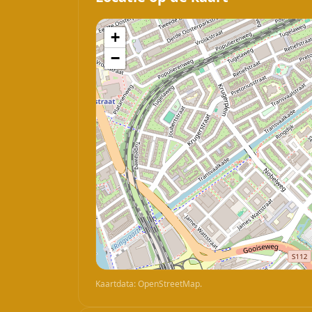
+
−
Kaartdata: OpenStreetMap.