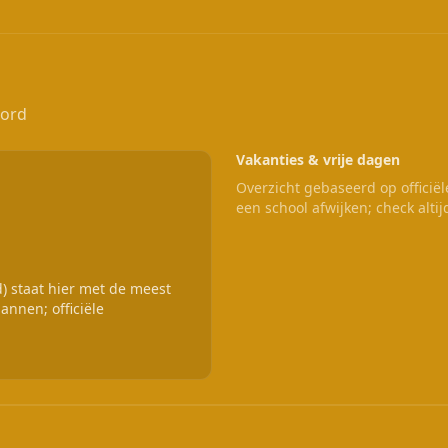
oord
Vakanties & vrije dagen
Overzicht gebaseerd op officië
een school afwijken; check altij
 staat hier met de meest
annen; officiële