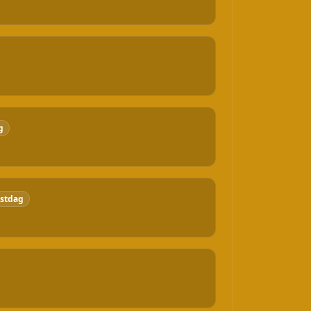
g
stdag