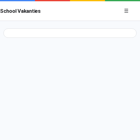
Menu op
School Vakanties
☰