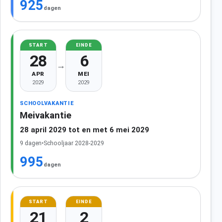
925
dagen
START
EINDE
28
6
→
APR
MEI
2029
2029
SCHOOLVAKANTIE
Meivakantie
28 april 2029 tot en met 6 mei 2029
9 dagen
•
Schooljaar 2028-2029
995
dagen
START
EINDE
21
2
→