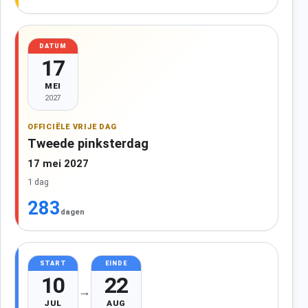
DATUM
17
MEI
2027
OFFICIËLE VRIJE DAG
Tweede pinksterdag
17 mei 2027
1 dag
283
dagen
START
EINDE
10
22
→
JUL
AUG