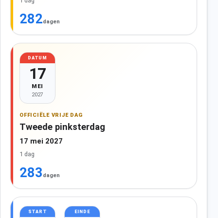
1 dag
282
dagen
DATUM
17
MEI
2027
OFFICIËLE VRIJE DAG
Tweede pinksterdag
17 mei 2027
1 dag
283
dagen
START
EINDE