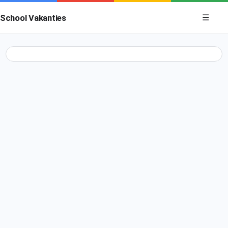
Menu op
School Vakanties
☰