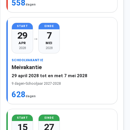
558
dagen
START
EINDE
29
7
→
APR
MEI
2028
2028
SCHOOLVAKANTIE
Meivakantie
29 april 2028 tot en met 7 mei 2028
9 dagen
•
Schooljaar 2027-2028
628
dagen
START
EINDE
15
27
→