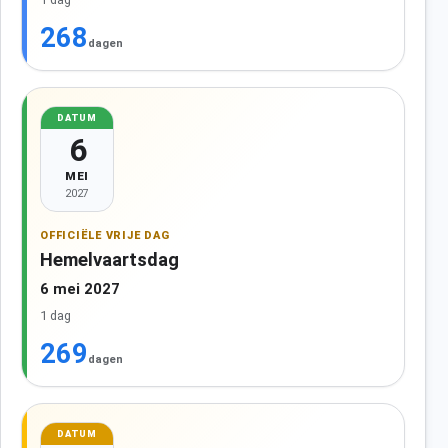
268
dagen
DATUM
6
MEI
2027
OFFICIËLE VRIJE DAG
Hemelvaartsdag
6 mei 2027
1 dag
269
dagen
DATUM