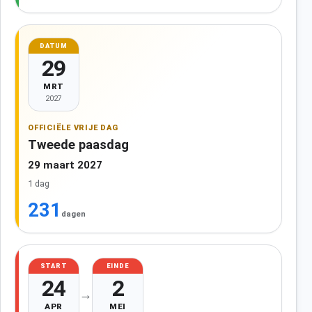
DATUM
29
MRT
2027
OFFICIËLE VRIJE DAG
Tweede paasdag
29 maart 2027
1 dag
231
dagen
START
EINDE
24
2
→
APR
MEI