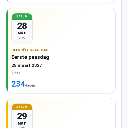
DATUM
28
MRT
2027
OFFICIËLE VRIJE DAG
Eerste paasdag
28 maart 2027
1 dag
234
dagen
DATUM
29
MRT