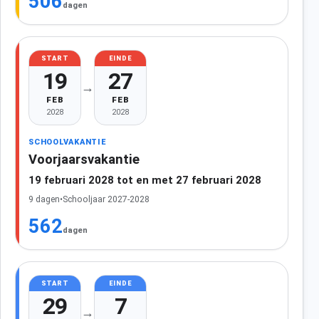
506
dagen
START
EINDE
19
27
→
FEB
FEB
2028
2028
SCHOOLVAKANTIE
Voorjaarsvakantie
19 februari 2028 tot en met 27 februari 2028
9 dagen
•
Schooljaar 2027-2028
562
dagen
START
EINDE
29
7
→