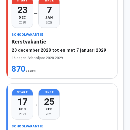
START
EINDE
23
7
→
DEC
JAN
2028
2029
SCHOOLVAKANTIE
Kerstvakantie
23 december 2028 tot en met 7 januari 2029
16 dagen
•
Schooljaar 2028-2029
870
dagen
START
EINDE
17
25
→
FEB
FEB
2029
2029
SCHOOLVAKANTIE