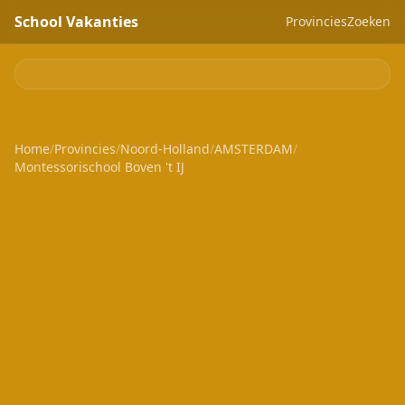
School Vakanties
Provincies
Zoeken
Home
/
Provincies
/
Noord-Holland
/
AMSTERDAM
/
Montessorischool Boven 't IJ