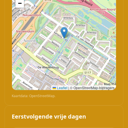
−
Leaflet
|
© OpenStreetMap-bijdragers
Kaartdata: OpenStreetMap.
Eerstvolgende vrije dagen