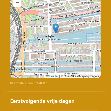
−
Leaflet
|
© OpenStreetMap-bijdragers
Kaartdata: OpenStreetMap.
Eerstvolgende vrije dagen