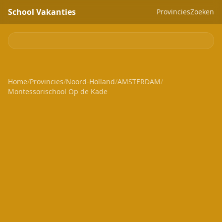
School Vakanties
Provincies
Zoeken
Home
/
Provincies
/
Noord-Holland
/
AMSTERDAM
/
Montessorischool Op de Kade