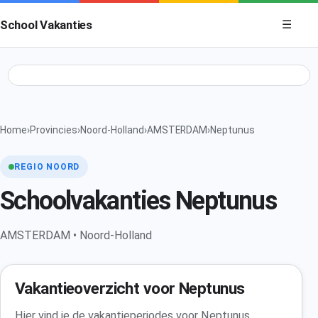
Menu op
School Vakanties
☰
Home
›
Provincies
›
Noord-Holland
›
AMSTERDAM
›
Neptunus
REGIO NOORD
Schoolvakanties Neptunus
AMSTERDAM • Noord-Holland
Vakantieoverzicht voor Neptunus
Hier vind je de vakantieperiodes voor Neptunus,