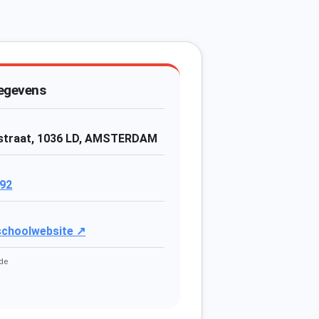
egevens
straat, 1036 LD, AMSTERDAM
92
 schoolwebsite ↗
de