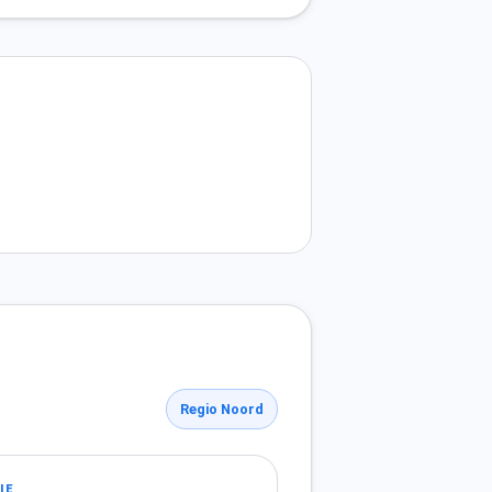
Regio Noord
IE