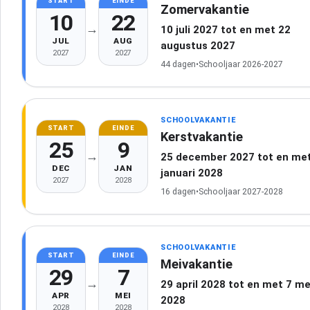
START
EINDE
Zomervakantie
10
22
→
10 juli 2027 tot en met 22
JUL
AUG
augustus 2027
2027
2027
44 dagen
•
Schooljaar 2026-2027
SCHOOLVAKANTIE
START
EINDE
Kerstvakantie
25
9
→
25 december 2027 tot en met
DEC
JAN
januari 2028
2027
2028
16 dagen
•
Schooljaar 2027-2028
SCHOOLVAKANTIE
START
EINDE
Meivakantie
29
7
→
29 april 2028 tot en met 7 me
APR
MEI
2028
2028
2028