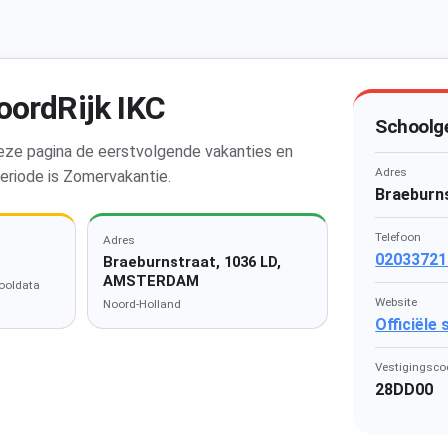
oordRijk IKC
Schoolg
deze pagina de eerstvolgende vakanties en
Adres
eriode is Zomervakantie.
Braeburn
Telefoon
Adres
02033721
Braeburnstraat, 1036 LD,
AMSTERDAM
ooldata
Website
Noord-Holland
Officiële
Vestigingsco
28DD00