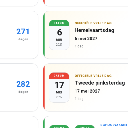
OFFICIËLE VRIJE DAG
DATUM
6
Hemelvaartsdag
271
6 mei 2027
dagen
MEI
2027
1 dag
OFFICIËLE VRIJE DAG
DATUM
17
Tweede pinksterdag
282
17 mei 2027
dagen
MEI
2027
1 dag
SCHOOLVAKANT