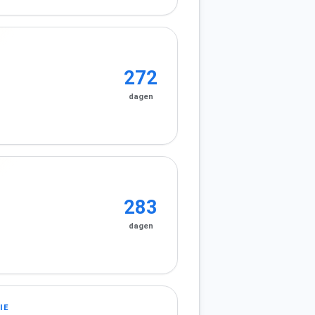
272
dagen
283
dagen
IE