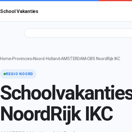
School Vakanties
Home
›
Provincies
›
Noord-Holland
›
AMSTERDAM
›
OBS NoordRijk IKC
REGIO NOORD
Schoolvakantie
NoordRijk IKC