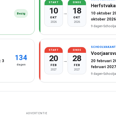
START
EINDE
Herfstvaka
10
18
→
10 oktober 2
Bezig
OKT
OKT
oktober 2026
2026
2026
9 dagen
•
Schoolja
SCHOOLVAKANT
START
EINDE
Voorjaarsv
20
28
134
→
 3
20 februari 
dagen
FEB
FEB
februari 202
2027
2027
9 dagen
•
Schoolja
ADVERTENTIE