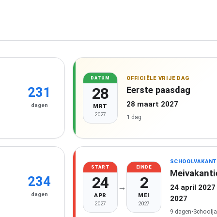
OFFICIËLE VRIJE DAG
DATUM
28
Eerste paasdag
231
28 maart 2027
dagen
MRT
2027
1 dag
SCHOOLVAKANT
START
EINDE
Meivakanti
24
2
234
→
24 april 2027
dagen
APR
MEI
2027
2027
2027
9 dagen
•
Schoolja