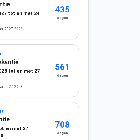
ntie
435
027 tot en met 24
dagen
ar 2027-2028
IE
akantie
561
2028 tot en met 27
dagen
8
ar 2027-2028
IE
ntie
708
tot en met 27
dagen
28