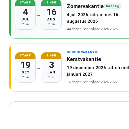
START
EINDE
Zomervakantie
Nu bezig
4
16
→
4 juli 2026 tot en met 16
JUL
AUG
augustus 2026
2026
2026
44 dagen
•
Schooljaar 2025-2026
SCHOOLVAKANTIE
START
EINDE
Kerstvakantie
19
3
→
19 december 2026 tot en met
DEC
JAN
januari 2027
2026
2027
16 dagen
•
Schooljaar 2026-2027