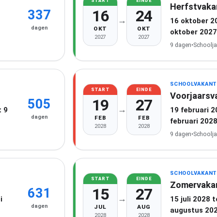
START
EINDE
Herfstvaka
16
24
337
→
16 oktober 2
dagen
OKT
OKT
oktober 2027
2027
2027
9 dagen
•
Schoolja
SCHOOLVAKANT
START
EINDE
Voorjaarsv
19
27
505
→
 9
19 februari 
dagen
FEB
FEB
februari 202
2028
2028
9 dagen
•
Schoolja
SCHOOLVAKANT
START
EINDE
Zomervaka
15
27
631
→
i
15 juli 2028 
dagen
JUL
AUG
augustus 20
2028
2028