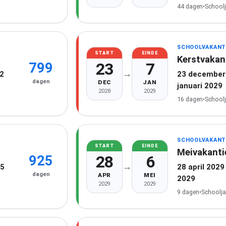
44 dagen
•
School
SCHOOLVAKANT
START
EINDE
Kerstvakan
23
7
799
→
22
23 december 
dagen
DEC
JAN
januari 2029
2028
2029
16 dagen
•
School
SCHOOLVAKANT
START
EINDE
Meivakanti
28
6
925
→
25
28 april 2029
dagen
APR
MEI
2029
2029
2029
9 dagen
•
Schoolja