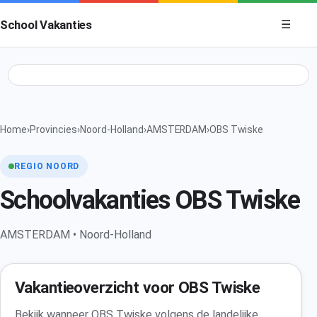
Menu op
School Vakanties
☰
Home
›
Provincies
›
Noord-Holland
›
AMSTERDAM
›
OBS Twiske
REGIO NOORD
Schoolvakanties OBS Twiske
AMSTERDAM • Noord-Holland
Vakantieoverzicht voor OBS Twiske
Bekijk wanneer OBS Twiske volgens de landelijke