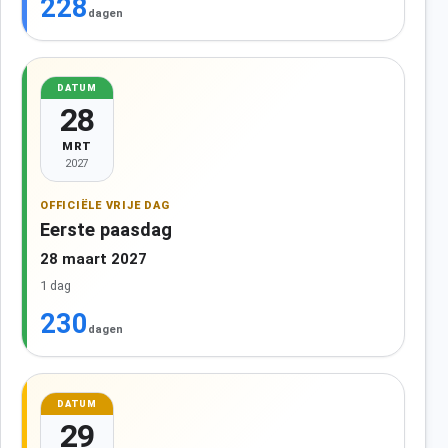
228
dagen
DATUM
28
MRT
2027
OFFICIËLE VRIJE DAG
Eerste paasdag
28 maart 2027
1 dag
230
dagen
DATUM
29