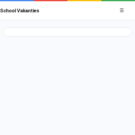
Menu op
School Vakanties
☰