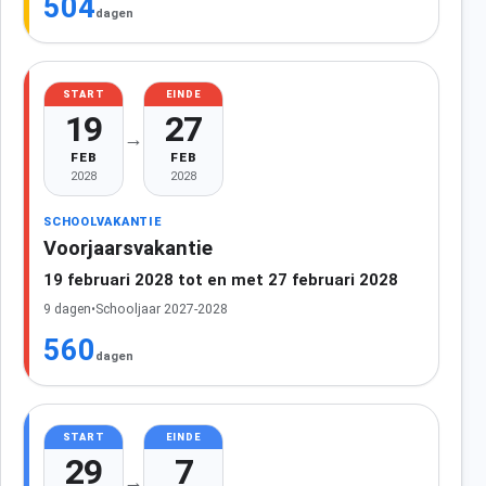
504
dagen
START
EINDE
19
27
→
FEB
FEB
2028
2028
SCHOOLVAKANTIE
Voorjaarsvakantie
19 februari 2028 tot en met 27 februari 2028
9 dagen
•
Schooljaar 2027-2028
560
dagen
START
EINDE
29
7
→