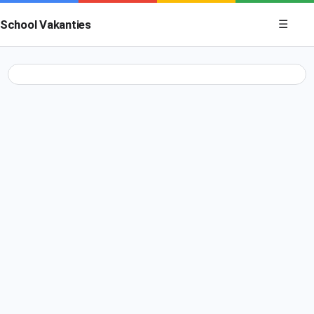
Menu op
School Vakanties
☰