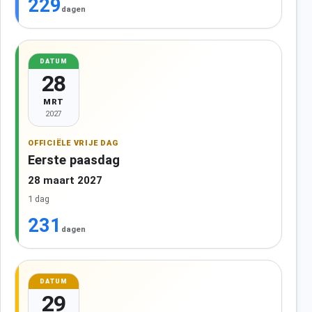
229
dagen
DATUM
28
MRT
2027
OFFICIËLE VRIJE DAG
Eerste paasdag
28 maart 2027
1 dag
231
dagen
DATUM
29