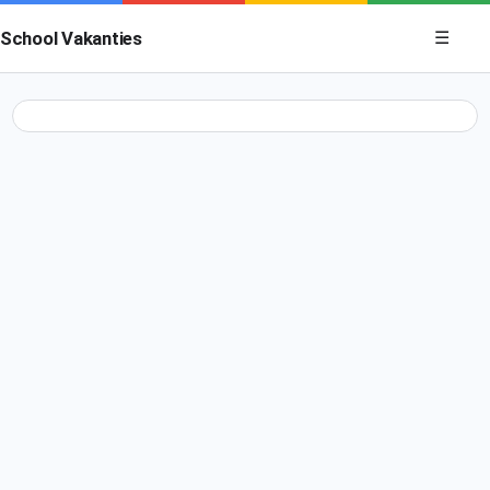
Menu op
School Vakanties
☰