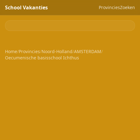
School Vakanties
Provincies
Zoeken
Home
/
Provincies
/
Noord-Holland
/
AMSTERDAM
/
Oecumenische basisschool Ichthus