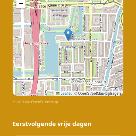
−
Leaflet
|
© OpenStreetMap-bijdragers
Kaartdata: OpenStreetMap.
Eerstvolgende vrije dagen