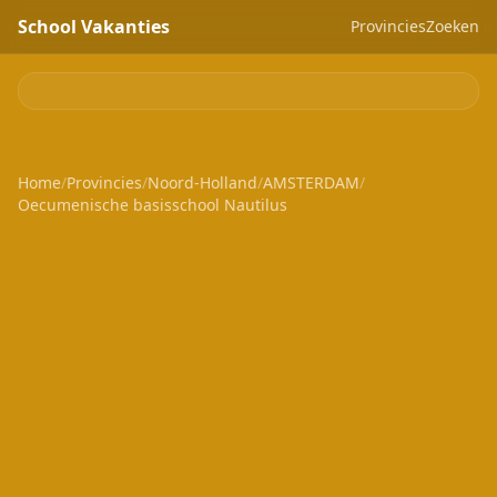
School Vakanties
Provincies
Zoeken
Home
/
Provincies
/
Noord-Holland
/
AMSTERDAM
/
Oecumenische basisschool Nautilus