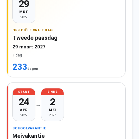
29
MRT
2027
OFFICIËLE VRIJE DAG
Tweede paasdag
29 maart 2027
1 dag
233
dagen
START
EINDE
24
2
→
APR
MEI
2027
2027
SCHOOLVAKANTIE
Meivakantie