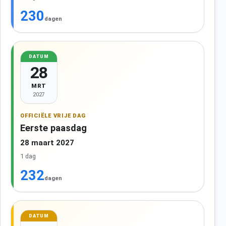
230
dagen
DATUM
28
MRT
2027
OFFICIËLE VRIJE DAG
Eerste paasdag
28 maart 2027
1 dag
232
dagen
DATUM