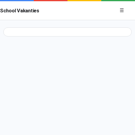
Menu op
School Vakanties
☰