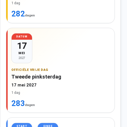
1 dag
282
dagen
DATUM
17
MEI
2027
OFFICIËLE VRIJE DAG
Tweede pinksterdag
17 mei 2027
1 dag
283
dagen
START
EINDE