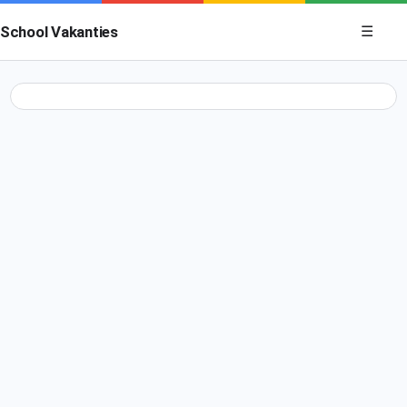
Menu op
School Vakanties
☰