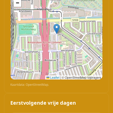
−
Leaflet
|
© OpenStreetMap-bijdragers
Kaartdata: OpenStreetMap.
Eerstvolgende vrije dagen