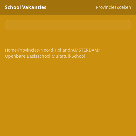
School Vakanties
Provincies
Zoeken
Home
/
Provincies
/
Noord-Holland
/
AMSTERDAM
/
Openbare Basisschool Multatuli-School