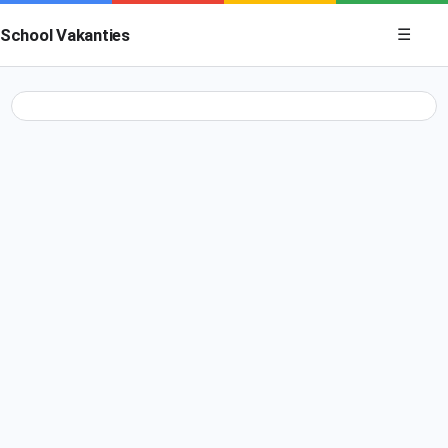
Menu op
School Vakanties
☰