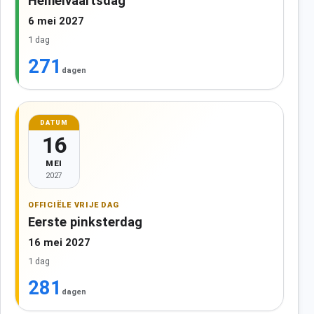
Hemelvaartsdag
6 mei 2027
1 dag
271
dagen
DATUM
16
MEI
2027
OFFICIËLE VRIJE DAG
Eerste pinksterdag
16 mei 2027
1 dag
281
dagen